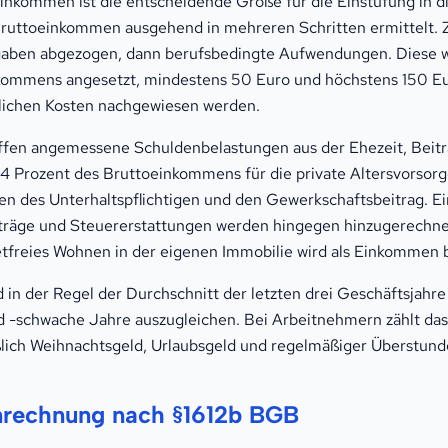
inkommen ist die entscheidende Größe für die Einstufung in d
 Bruttoeinkommen ausgehend in mehreren Schritten ermittelt.
gaben abgezogen, dann berufsbedingte Aufwendungen. Diese w
kommens angesetzt, mindestens 50 Euro und höchstens 150 Eu
hlichen Kosten nachgewiesen werden.
ffen angemessene Schuldenbelastungen aus der Ehezeit, Beitr
u 4 Prozent des Bruttoeinkommens für die private Altersvorsorg
n des Unterhaltspflichtigen und den Gewerkschaftsbeitrag. Ei
rträge und Steuererstattungen werden hingegen hinzugerechne
tfreies Wohnen in der eigenen Immobilie wird als Einkommen b
d in der Regel der Durchschnitt der letzten drei Geschäftsjahr
 -schwache Jahre auszugleichen. Bei Arbeitnehmern zählt das
lich Weihnachtsgeld, Urlaubsgeld und regelmäßiger Überstun
nrechnung nach §1612b BGB