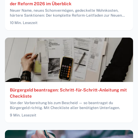
der Reform 2026 im Überblick
Neuer Name, neues Schonvermögen, gedeckelte Wohnkosten,
härtere Sanktionen: Der komplette Reform-Leitfaden zur Neuen
Grundsicherung ab 1. Juli 2026 — mit konkreten Zahlen und
10
Min. Lesezeit
Zeitplan.
Bürgergeld beantragen: Schritt-für-Schritt-Anleitung mit
Checkliste
Von der Vorbereitung bis zum Bescheid — so beantragst du
Bürgergeld richtig. Mit Checkliste aller benötigten Unterlagen.
9
Min. Lesezeit