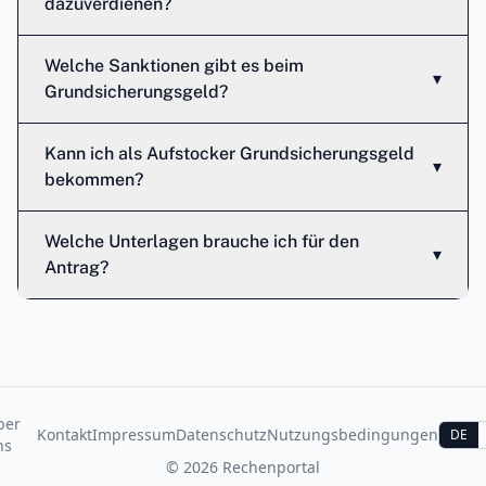
dazuverdienen?
Welche Sanktionen gibt es beim
▾
Grundsicherungsgeld?
Kann ich als Aufstocker Grundsicherungsgeld
▾
bekommen?
Welche Unterlagen brauche ich für den
▾
Antrag?
ber
Kontakt
Impressum
Datenschutz
Nutzungsbedingungen
DE
ns
©
2026
Rechenportal