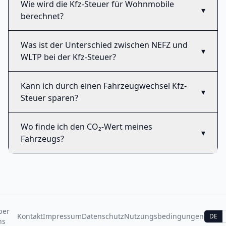
Wie wird die Kfz-Steuer für Wohnmobile
▾
berechnet?
Was ist der Unterschied zwischen NEFZ und
▾
WLTP bei der Kfz-Steuer?
Kann ich durch einen Fahrzeugwechsel Kfz-
▾
Steuer sparen?
Wo finde ich den CO₂-Wert meines
▾
Fahrzeugs?
ber
Kontakt
Impressum
Datenschutz
Nutzungsbedingungen
DE
ns