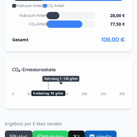
Hubraum-Anteil
CO₂-Anteil
28,00 €
Hubraum-Anteil
77,50 €
CO₂-Anteil
106,00 €
Gesamt
CO₂-Emissionsskala
Fahrzeug 1
:
130
g/km
Freibetrag: 95 g/km
0
50
100
150
200
250
300
Ergebnis per E-Mail senden
E-Mail
WhatsApp
X
LinkedIn