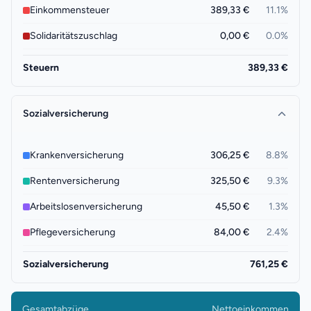
Einkommensteuer
389,33 €
11.1
%
Solidaritätszuschlag
0,00 €
0.0
%
Steuern
389,33 €
Sozialversicherung
Krankenversicherung
306,25 €
8.8
%
Rentenversicherung
325,50 €
9.3
%
Arbeitslosenversicherung
45,50 €
1.3
%
Pflegeversicherung
84,00 €
2.4
%
Sozialversicherung
761,25 €
Gesamtabzüge
Nettoeinkommen