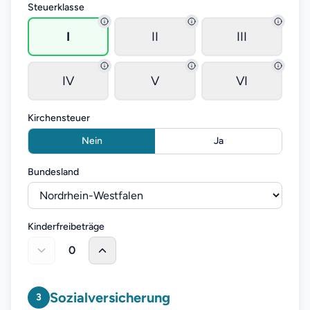
Steuerklasse
I
II
III
IV
V
VI
Kirchensteuer
Nein
Ja
Bundesland
Kinderfreibeträge
0
Sozialversicherung
3