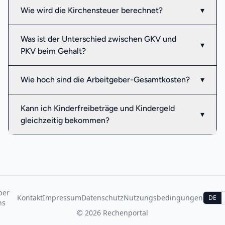
Wie wird die Kirchensteuer berechnet?
▾
Was ist der Unterschied zwischen GKV und
▾
PKV beim Gehalt?
Wie hoch sind die Arbeitgeber-Gesamtkosten?
▾
Kann ich Kinderfreibeträge und Kindergeld
▾
gleichzeitig bekommen?
ber
Kontakt
Impressum
Datenschutz
Nutzungsbedingungen
DE
ns
©
2026
Rechenportal