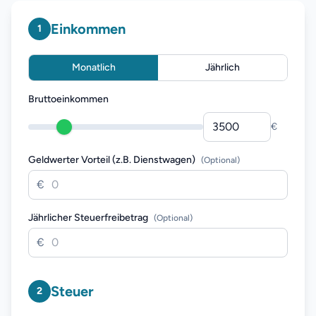
Einkommen
1
rec
Monatlich
Jährlich
Bruttoeinkommen
€
Geldwerter Vorteil (z.B. Dienstwagen)
(
Optional
)
€
Jährlicher Steuerfreibetrag
(
Optional
)
€
Steuer
2