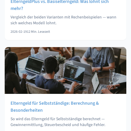
ElterngeldPlus vs. Basiselterngeld: Was lohnt sich
mehr?
Vergleich der beiden Varianten mit Rechenbeispielen — wann
sich welches Modell lohnt.
2026-02-19
12
Min. Lesezeit
Elterngeld für Selbstständige: Berechnung &
Besonderheiten
So wird das Elterngeld für Selbstständige berechnet —
Gewinnermittlung, Steuerbescheid und häufige Fehler.