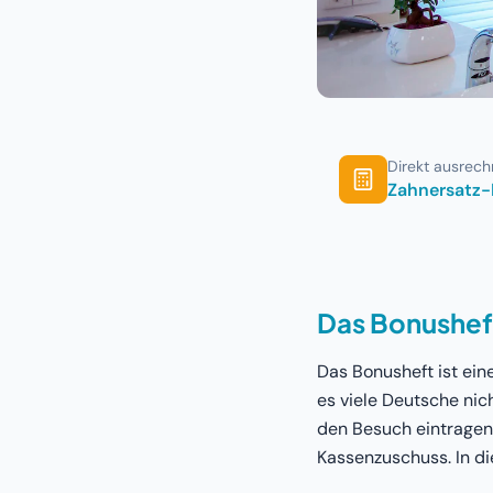
Direkt ausrec
Zahnersatz
Das Bonusheft
Das Bonusheft ist ei
es viele Deutsche nic
den Besuch eintragen 
Kassenzuschuss. In di