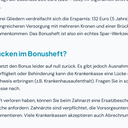
.
rei Gliedern verdreifacht sich die Ersparnis: 132 Euro (5 Jahre
angreicheren Versorgung mit mehreren Kronen und einer Brüc
enkommen. Das Bonusheft ist also ein echtes Spar-Werkze
Lücken im Bonusheft?
etzt den Bonus leider auf null zurück. Es gibt jedoch Ausnah
rftigkeit oder Behinderung kann die Krankenkasse eine Lücke 
weis erbringen (z.B. Krankenhausaufenthalt). Fragen Sie in s
asse nach.
t verloren haben, können Sie beim Zahnarzt eine Ersatzbesch
e anfordern. Zahnärzte sind verpflichtet, die Vorsorgeunte
umentieren. Viele Krankenkassen akzeptieren auch Abrechnu