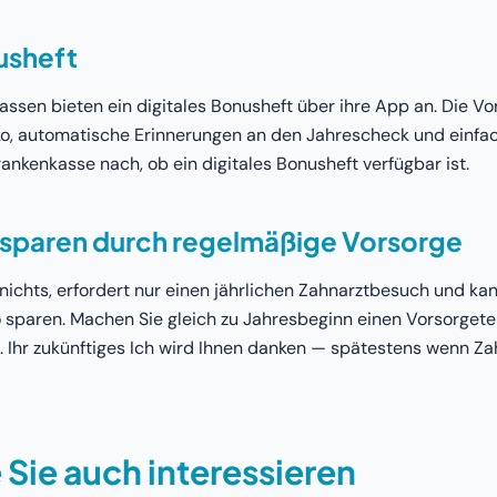
usheft
sen bieten ein digitales Bonusheft über ihre App an. Die Vort
siko, automatische Erinnerungen an den Jahrescheck und einf
rankenkasse nach, ob ein digitales Bonusheft verfügbar ist.
h sparen durch regelmäßige Vorsorge
nichts, erfordert nur einen jährlichen Zahnarztbesuch und ka
 sparen. Machen Sie gleich zu Jahresbeginn einen Vorsorgete
 Ihr zukünftiges Ich wird Ihnen danken — spätestens wenn Zah
 Sie auch interessieren