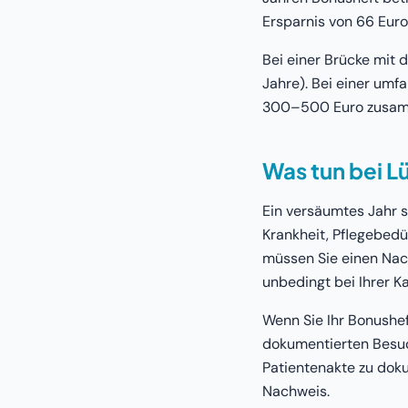
Ersparnis von 66 Euro
Bei einer Brücke mit d
Jahre). Bei einer umf
300–500 Euro zusamm
Was tun bei 
Ein versäumtes Jahr s
Krankheit, Pflegebedü
müssen Sie einen Nach
unbedingt bei Ihrer K
Wenn Sie Ihr Bonushef
dokumentierten Besuch
Patientenakte zu dok
Nachweis.