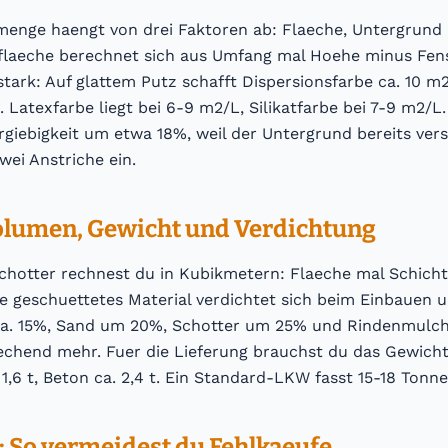
menge haengt von drei Faktoren ab: Flaeche, Untergrund
flaeche berechnet sich aus Umfang mal Hoehe minus Fens
 stark: Auf glattem Putz schafft Dispersionsfarbe ca. 10 m2
 Latexfarbe liegt bei 6-9 m2/L, Silikatfarbe bei 7-9 m2/
Ergiebigkeit um etwa 18%, weil der Untergrund bereits versi
ei Anstriche ein.
olumen, Gewicht und Verdichtung
chotter rechnest du in Kubikmetern: Flaeche mal Schichts
se geschuettetes Material verdichtet sich beim Einbauen 
 ca. 15%, Sand um 20%, Schotter um 25% und Rindenmulc
echend mehr. Fuer die Lieferung brauchst du das Gewicht:
 1,6 t, Beton ca. 2,4 t. Ein Standard-LKW fasst 15-18 Tonne
: So vermeidest du Fehlkaeufe