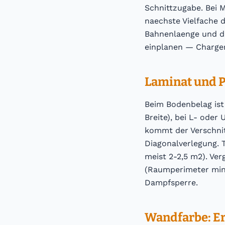
Schnittzugabe. Bei 
naechste Vielfache 
Bahnenlaenge und du
einplanen — Charge
Laminat und P
Beim Bodenbelag ist
Breite), bei L- oder
kommt der Verschnit
Diagonalverlegung. 
meist 2-2,5 m2). Ver
(Raumperimeter minu
Dampfsperre.
Wandfarbe: Er