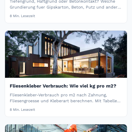
Tiefengrund, Haftgrund oder Betonkontakt? Welche
Grundierung fuer Gipskarton, Beton, Putz und andere
Untergruende die richtige ist.
8
Min. Lesezeit
Fliesenkleber Verbrauch: Wie viel kg pro m2?
Fliesenkleber-Verbrauch pro m2 nach Zahnung,
Fliesengroesse und Kleberart berechnen. Mit Tabelle
und Praxistipps.
8
Min. Lesezeit