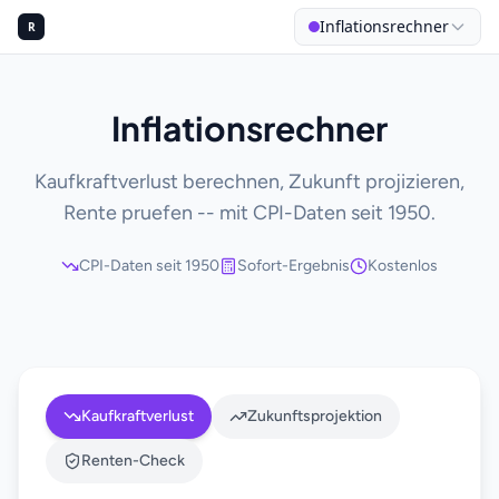
Inflationsrechner
R
Inflationsrechner
Kaufkraftverlust berechnen, Zukunft projizieren,
BER
Rente pruefen -- mit CPI-Daten seit 1950.
Mei
CPI-Daten seit 1950
Sofort-Ergebnis
Kostenlos
38,6% 
Kaufkraftverlust
Zukunftsprojektion
Renten-Check