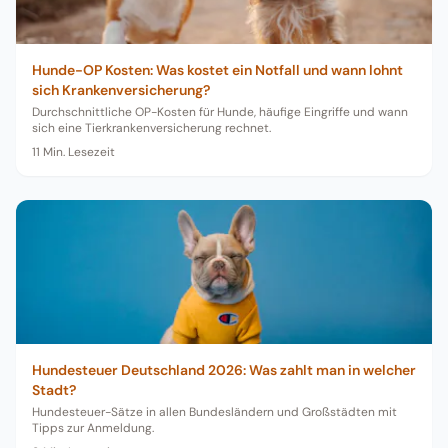
Hunde-OP Kosten: Was kostet ein Notfall und wann lohnt
sich Krankenversicherung?
Durchschnittliche OP-Kosten für Hunde, häufige Eingriffe und wann
sich eine Tierkrankenversicherung rechnet.
11
Min. Lesezeit
Hundesteuer Deutschland 2026: Was zahlt man in welcher
Stadt?
Hundesteuer-Sätze in allen Bundesländern und Großstädten mit
Tipps zur Anmeldung.