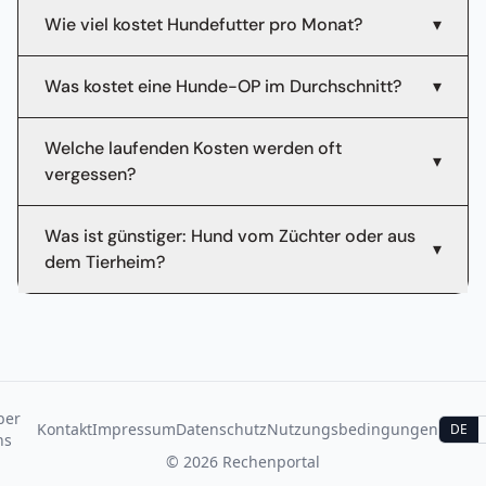
Wie viel kostet Hundefutter pro Monat?
▾
Was kostet eine Hunde-OP im Durchschnitt?
▾
Welche laufenden Kosten werden oft
▾
vergessen?
Was ist günstiger: Hund vom Züchter oder aus
▾
dem Tierheim?
ber
Kontakt
Impressum
Datenschutz
Nutzungsbedingungen
DE
ns
©
2026
Rechenportal