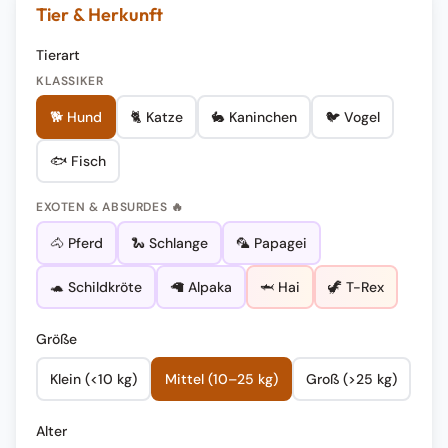
Tier & Herkunft
Tierart
KLASSIKER
🐕
Hund
🐈
Katze
🐇
Kaninchen
🐦
Vogel
🐟
Fisch
EXOTEN & ABSURDES
🔥
🐴
Pferd
🐍
Schlange
🦜
Papagei
🐢
Schildkröte
🦙
Alpaka
🦈
Hai
🦖
T-Rex
Größe
Klein (<10 kg)
Mittel (10–25 kg)
Groß (>25 kg)
Alter