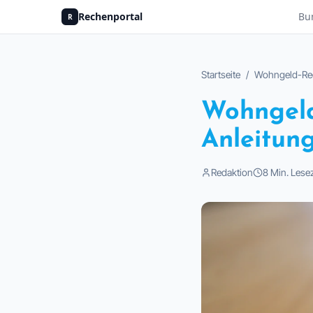
Rechenportal
Bu
R
Startseite
/
Wohngeld-Re
Wohngeld 
Anleitung
Redaktion
8
Min. Lesez