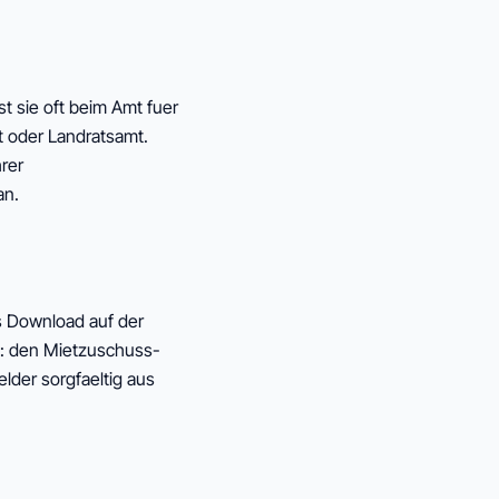
t sie oft beim Amt fuer
 oder Landratsamt.
hrer
an.
ls Download auf der
e: den Mietzuschuss-
lder sorgfaeltig aus