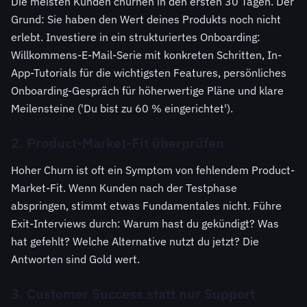
Die meisten Kunden churnen in den ersten 30 Tagen. Der
Grund: Sie haben den Wert deines Produkts noch nicht
erlebt. Investiere in ein strukturiertes Onboarding:
Willkommens-E-Mail-Serie mit konkreten Schritten, In-
App-Tutorials für die wichtigsten Features, persönliches
Onboarding-Gespräch für höherwertige Pläne und klare
Meilensteine ('Du bist zu 60 % eingerichtet').
2. Product-Market-Fit überprüfen
Hoher Churn ist oft ein Symptom von fehlendem Product-
Market-Fit. Wenn Kunden nach der Testphase
abspringen, stimmt etwas Fundamentales nicht. Führe
Exit-Interviews durch: Warum hast du gekündigt? Was
hat gefehlt? Welche Alternative nutzt du jetzt? Die
Antworten sind Gold wert.
3. Customer Success statt nur Support