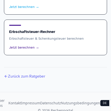
Jetzt berechnen
→
Erbschaftsteuer-Rechner
Erbschaftsteuer & Schenkungsteuer berechnen
Jetzt berechnen
→
Zurück zum Ratgeber
ber
Kontakt
Impressum
Datenschutz
Nutzungsbedingungen
DE
ns
©
2026
Rechenportal