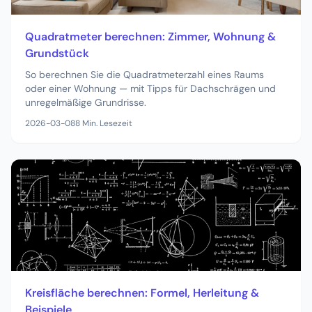
Quadratmeter berechnen: Zimmer, Wohnung &
Grundstück
So berechnen Sie die Quadratmeterzahl eines Raums
oder einer Wohnung — mit Tipps für Dachschrägen und
unregelmäßige Grundrisse.
2026-03-08
8
Min. Lesezeit
Kreisfläche berechnen: Formel, Herleitung &
Beispiele