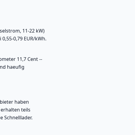
hselstrom, 11-22 kW)
i 0,55-0,79 EUR/kWh.
ometer 11,7 Cent --
und haeufig
nbieter haben
rhalten teils
 Schnelllader.