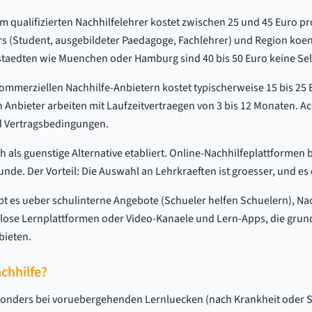
em qualifizierten Nachhilfelehrer kostet zwischen 25 und 45 Euro p
rs (Student, ausgebildeter Paedagoge, Fachlehrer) und Region koe
staedten wie Muenchen oder Hamburg sind 40 bis 50 Euro keine Sel
ommerziellen Nachhilfe-Anbietern kostet typischerweise 15 bis 25
 Anbieter arbeiten mit Laufzeitvertraegen von 3 bis 12 Monaten. Ac
d Vertragsbedingungen.
h als guenstige Alternative etabliert. Online-Nachhilfeplattformen 
unde. Der Vorteil: Die Auswahl an Lehrkraeften ist groesser, und es e
bt es ueber schulinterne Angebote (Schueler helfen Schuelern), Nac
lose Lernplattformen oder Video-Kanaele und Lern-Apps, die gru
bieten.
chhilfe?
esonders bei voruebergehenden Lernluecken (nach Krankheit oder S