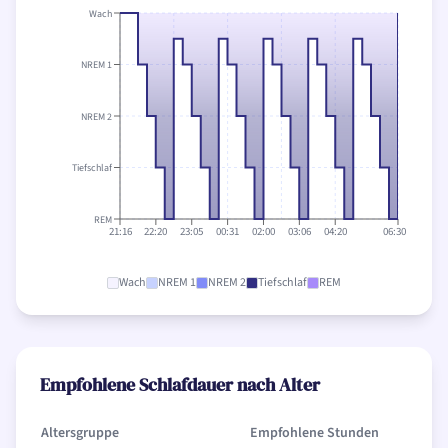
Wach
NREM 1
NREM 2
Tiefschlaf
REM
21:16
22:20
23:05
00:31
02:00
03:06
04:20
06:30
Wach
NREM 1
NREM 2
Tiefschlaf
REM
Empfohlene Schlafdauer nach Alter
Altersgruppe
Empfohlene Stunden