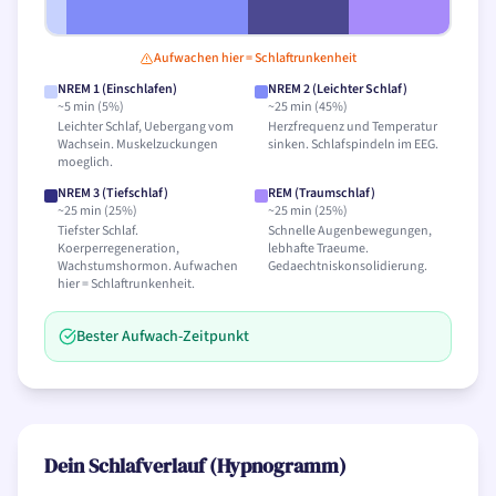
Aufwachen hier = Schlaftrunkenheit
NREM 1 (Einschlafen)
NREM 2 (Leichter Schlaf)
~
5
min (
5
%)
~
25
min (
45
%)
Leichter Schlaf, Uebergang vom
Herzfrequenz und Temperatur
Wachsein. Muskelzuckungen
sinken. Schlafspindeln im EEG.
moeglich.
NREM 3 (Tiefschlaf)
REM (Traumschlaf)
~
25
min (
25
%)
~
25
min (
25
%)
Tiefster Schlaf.
Schnelle Augenbewegungen,
Koerperregeneration,
lebhafte Traeume.
Wachstumshormon. Aufwachen
Gedaechtniskonsolidierung.
hier = Schlaftrunkenheit.
Bester Aufwach-Zeitpunkt
Dein Schlafverlauf (Hypnogramm)