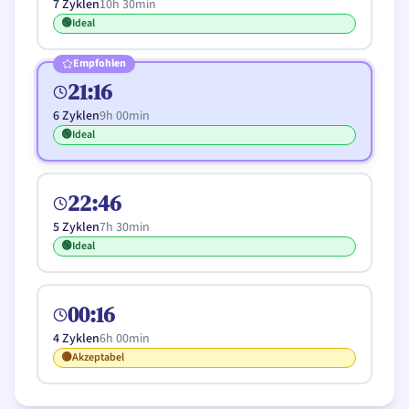
7
Zyklen
10h 30min
🟢
Ideal
Empfohlen
21:16
6
Zyklen
9h 00min
🟢
Ideal
22:46
5
Zyklen
7h 30min
🟢
Ideal
00:16
4
Zyklen
6h 00min
🟡
Akzeptabel