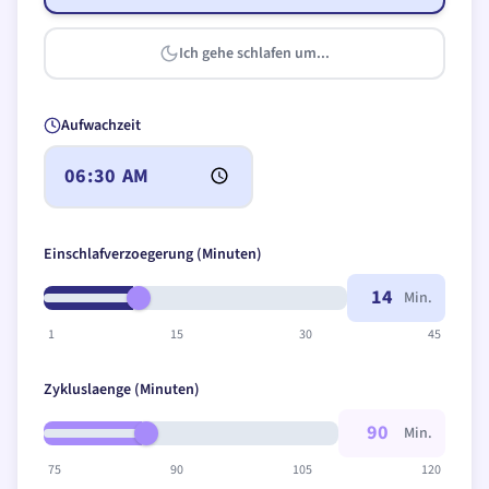
Ich gehe schlafen um...
r
Aufwachzeit
Einschlafverzoegerung (Minuten)
Min.
1
15
30
45
Zykluslaenge (Minuten)
Min.
75
90
105
120