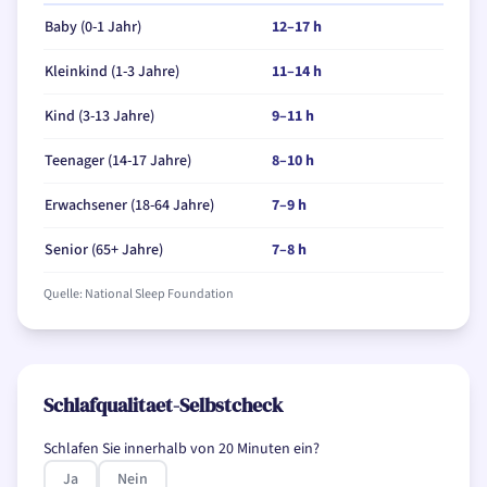
Baby (0-1 Jahr)
12
–
17
h
Kleinkind (1-3 Jahre)
11
–
14
h
Kind (3-13 Jahre)
9
–
11
h
Teenager (14-17 Jahre)
8
–
10
h
Erwachsener (18-64 Jahre)
7
–
9
h
Senior (65+ Jahre)
7
–
8
h
Quelle: National Sleep Foundation
Schlafqualitaet-Selbstcheck
Schlafen Sie innerhalb von 20 Minuten ein?
Ja
Nein