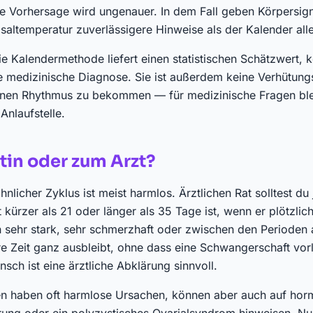
e Vorhersage wird ungenauer. In dem Fall geben Körpersig
saltemperatur zuverlässigere Hinweise als der Kalender alle
ie Kalendermethode liefert einen statistischen Schätzwert,
 medizinische Diagnose. Sie ist außerdem keine Verhütungs
deinen Rhythmus zu bekommen — für medizinische Fragen blei
Anlaufstelle.
tin oder zum Arzt?
nlicher Zyklus ist meist harmlos. Ärztlichen Rat solltest d
 kürzer als 21 oder länger als 35 Tage ist, wenn er plötzli
 sehr stark, sehr schmerzhaft oder zwischen den Perioden 
re Zeit ganz ausbleibt, ohne dass eine Schwangerschaft vorl
sch ist eine ärztliche Abklärung sinnvoll.
n haben oft harmlose Ursachen, können aber auch auf hor