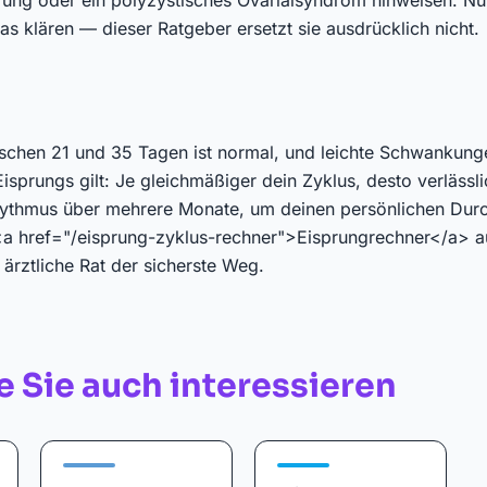
rung oder ein polyzystisches Ovarialsyndrom hinweisen. Nur
s klären — dieser Ratgeber ersetzt sie ausdrücklich nicht.
schen 21 und 35 Tagen ist normal, und leichte Schwankung
isprungs gilt: Je gleichmäßiger dein Zyklus, desto verlässl
ythmus über mehrere Monate, um deinen persönlichen Durc
<a href="/eisprung-zyklus-rechner">Eisprungrechner</a> a
r ärztliche Rat der sicherste Weg.
 Sie auch interessieren