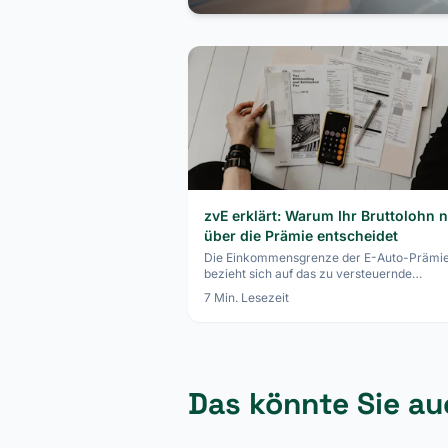
zvE erklärt: Warum Ihr Bruttolohn n
über die Prämie entscheidet
Die Einkommensgrenze der E-Auto-Prämi
bezieht sich auf das zu versteuernde
Einkommen — nicht auf den Brutto. So find
7
Min. Lesezeit
Sie Ihren Wert und nutzen Freibeträge.
Das könnte Sie au