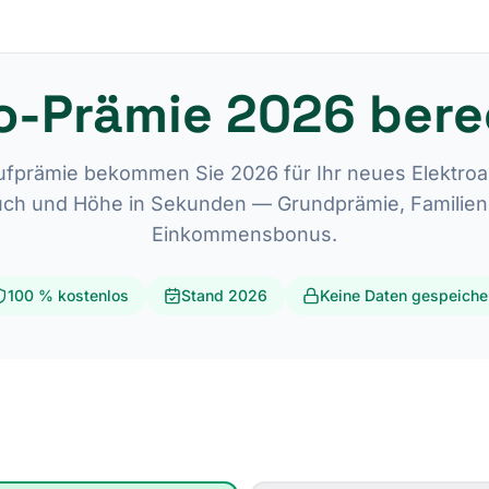
o-Prämie 2026 ber
aufprämie bekommen Sie 2026 für Ihr neues Elektroa
INE E-AUTO-PRÄMIE — JETZT AUSPROBIEREN!
uch und Höhe in Sekunden — Grundprämie, Familie
ine E-Auto-Prämie 2026
Einkommensbonus.
100 % kostenlos
Stand 2026
Keine Daten gespeiche
4.500 €
Kaufprämie
BEV / FCEV