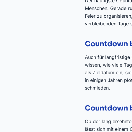
Der häufigste Count
Menschen. Gerade run
Feier zu organisiere
verbleibenden Tage sc
Countdown b
Auch für langfristig
wissen, wie viele Ta
als Zieldatum ein, s
in einigen Jahren plö
schmieden.
Countdown b
Ob der lang ersehnte
lässt sich mit einem 