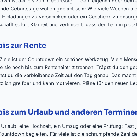
down ist der bis zum Geburtstag — dem eigenen oder dem e
de Geburtstage wollen geplant sein: Wie viele Wochen ble
n, Einladungen zu verschicken oder ein Geschenk zu besorge
hafft sofort Klarheit und verhindert, dass der Termin plötzl
is zur Rente
e Ziele ist der Countdown ein schönes Werkzeug. Viele Me
ge sie noch bis zum Renteneintritt trennen. Trägst du den g
iehst du die verbleibende Zeit auf den Tag genau. Das macht
tzlich greifbar und kann motivieren, Pläne für den neuen L
is zum Urlaub und anderen Termine
 Urlaub, eine Hochzeit, ein Umzug oder eine Prüfung: Fast
Countdown begleiten. Für viele ist die schrumpfende Zahl de